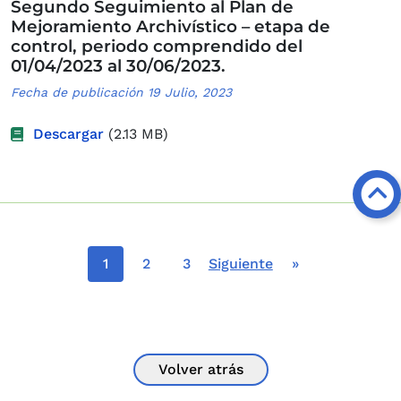
Segundo Seguimiento al Plan de
Mejoramiento Archivístico – etapa de
control, periodo comprendido del
01/04/2023 al 30/06/2023.
Fecha de publicación 19 Julio, 2023
Descargar
(2.13 MB)
Paginación
Página actual
Página
Página
Siguiente página
Última página
1
2
3
Siguiente
»
Volver atrás