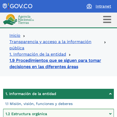
Intranet
Logo Agencia Nacional de Tierras
Ruta de navegación
Inicio
Transparencia y acceso a la información
pública
1. Información de la entidad
1.9 Procedimientos que se siguen para tomar
decisiones en las diferentes áreas
Contexto Ley de Transparencia
1. Información de la entidad
1.1 Misión, visión, funciones y deberes
1.2 Estructura orgánica