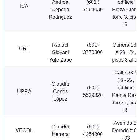
Andrea
(601 )
edificio
ICA
Cepeda
7563030
Plaza Claro,
Rodríguez
torre 3, piso
6
Rangel
(601)
Carrera 13a
URT
Giovani
3770300
# 29 - 24,
Yule Zape
pisos 8 al 13
Calle 28 #
13 - 22,
Claudia
(601)
edificio
UPRA
Cortés
5529820
Palma Real,
López
torre c, piso
3
Avenida El
Claudia
(601)
VECOL
Dorado # 82
Herrera
4254800
- 93