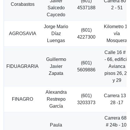
Javier
(601)
Carrera 80 #
Corabastos
Salcedo
4537188
2 - 51
Caycedo
Jorge Mario
Kilometro 14
(601)
AGROSAVIA
Díaz
vía
4227300
Luengas
Mosquera
Calle 16 # 6
Guillermo
- 66, edificio
(601)
FIDUAGRARIA
Javier
Avianca
5609886
Zapata
pisos 26, 28
y 29
Alexandra
(601)
Carrera 13 #
FINAGRO
Restrepo
3203373
28 -17
García
Carrera 68a
Paula
# 24b - 10,