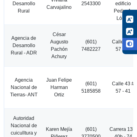
Desarrollo
2543300
edificio
Carvajalino
Rural
Pedro A.
López
César
Agencia de
Augusto
(601)
Calle 43 #
Desarrollo
Pachón
7482227
57 - 41
Rural - ADR
Achury
Agencia
Juan Felipe
(601)
Calle 43 #
Nacional de
Harman
5185858
57 - 41
Tierras- ANT
Ortiz
Autoridad
Nacional de
Karen Mejía
(601)
Carrera 13 #
cuiculltura y
Piñerez
3770500
40b - 74