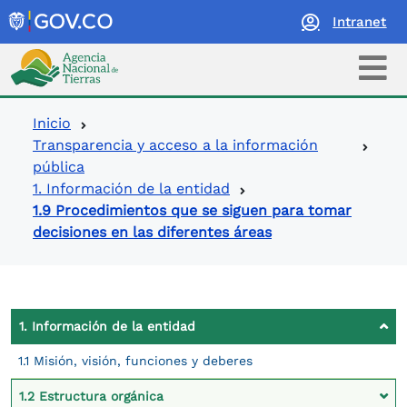
Intranet
Logo Agencia Nacional de Tierras
Ruta de navegación
Inicio
Transparencia y acceso a la información
pública
1. Información de la entidad
1.9 Procedimientos que se siguen para tomar
decisiones en las diferentes áreas
Contexto Ley de Transparencia
1. Información de la entidad
1.1 Misión, visión, funciones y deberes
1.2 Estructura orgánica