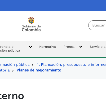
Buscador 
Tierras
Logo Colombia Potencia de la Vida
cipal
rencia e
Normativa
Prensa
Servicio 
ción pública
n
ormación pública
4. Planeación, presupuesto e informe
itoría
Planes de mejoramiento
nsparencia
terno