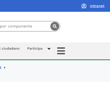
Intranet
principal:
Extras
al ciudadano
Participa
s