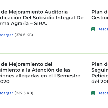
 de Mejoramiento Auditoria
Plan d
dicación Del Subsidio Integral De
Gestió
rma Agraria – SIRA.
Desca
scargar
(374.5 KB)
 de Mejoramiento del
Plan d
imiento a la Atención de las
Seguim
ciones allegadas en el I Semestre
Petici
2020.
del 201
scargar
(232.5 KB)
Desca