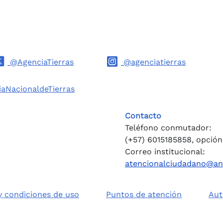
@AgenciaTierras
@agenciatierras
aNacionaldeTierras
Contacto
Teléfono conmutador:
(+57) 6015185858, opción
Correo institucional:
atencionalciudadano@an
 y condiciones de uso
Puntos de atención
Aut