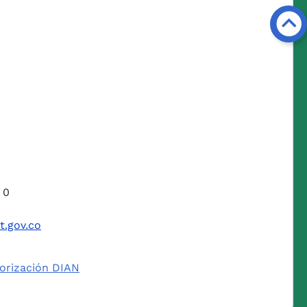
 0
t.gov.co
orización DIAN