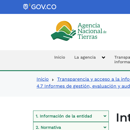
Logo de la Agencia Nacional de 
Navegación prin
Inicio
La agencia
Transpa
informa
Ruta de navegació
Inicio
Transparencia y acceso a la inf
4.7 Informes de gestión, evaluación y aud
Contexto Ley de Tra
In
1. Información de la entidad
2. Normativa