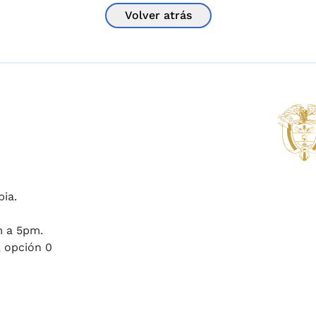
Volver atrás
bia.
m a 5pm.
, opción 0