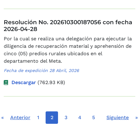
Resolución No. 202610300187056 con fecha
2026-04-28
Por la cual se realiza una delegación para ejecutar la
diligencia de recuperación material y aprehensión de
cinco (05) predios rurales ubicados en el
departamento del Meta.
Fecha de expedición 28 Abril, 2026
Descargar
(762.93 KB)
Paginación
Primera página
Página anterior
Página
Página actual
Página
Página
Página
Siguiente pág
Ú
«
Anterior
1
2
3
4
5
Siguiente
»
…