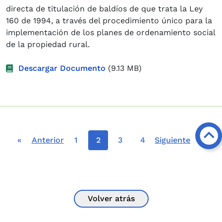
directa de titulación de baldíos de que trata la Ley
160 de 1994, a través del procedimiento único para la
implementación de los planes de ordenamiento social
de la propiedad rural.
Descargar Documento
(9.13 MB)
Paginación
Primera página
Página anterior
Página
Página actual
Página
Página
Siguiente página
Últim
«
Anterior
1
2
3
4
Siguiente
»
Volver atrás