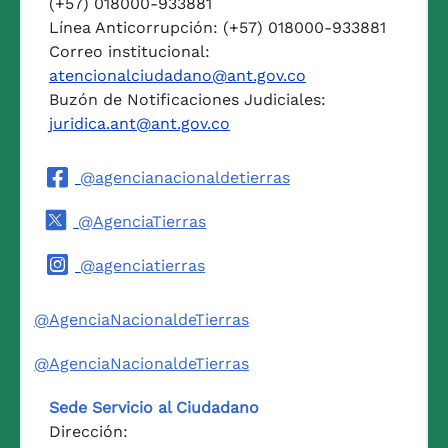
(+57) 018000-933881
Línea Anticorrupción: (+57) 018000-933881
Correo institucional:
atencionalciudadano@ant.gov.co
Buzón de Notificaciones Judiciales:
juridica.ant@ant.gov.co
@agencianacionaldetierras
@AgenciaTierras
@agenciatierras
@AgenciaNacionaldeTierras
@AgenciaNacionaldeTierras
Sede Servicio al Ciudadano
Dirección: