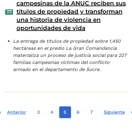
campesinas de la ANUC reciben sus
títulos de propiedad y transforman
una historia de violencia en
oportunidades de vida
La entrega de títulos de propiedad sobre 1.450
hectáreas en el predio La Gran Comandancia
materializa un proceso de justicia social para 227
familias campesinas víctimas del conflicto
armado en el departamento de Sucre.
Paginación
Primera página
Página anterior
Página
Página
Página actual
Página
Página
Siguiente pá
«
Anterior
3
4
5
6
7
Siguiente
…
…