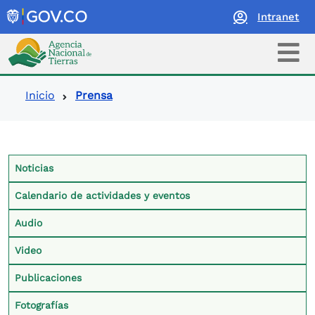
Intranet
Logo Agencia Nacional de Tierras
Ruta de navegación
Inicio
Prensa
Contexto Prensa
Noticias
Calendario de actividades y eventos
Audio
Video
Publicaciones
Fotografías