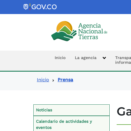
Logo de la Agencia Nacional de 
Navegación prin
Inicio
La agencia
Transpa
informa
Ruta de navegació
Inicio
Prensa
Contexto Prensa
Ga
Noticias
Calendario de actividades y
eventos