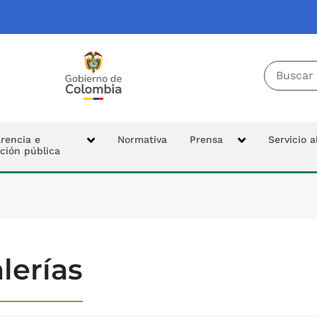
Buscador 
Tierras
Logo Colombia Potencia de la Vida
cipal
rencia e
Normativa
Prensa
Servicio 
ción pública
n
lerías