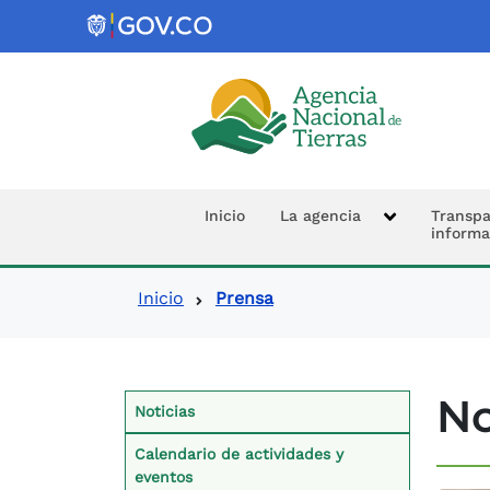
Logo de la Agencia Nacional de 
Navegación prin
Inicio
La agencia
Transpa
informa
Ruta de navegació
Inicio
Prensa
Contexto Prensa
No
Noticias
Calendario de actividades y
eventos