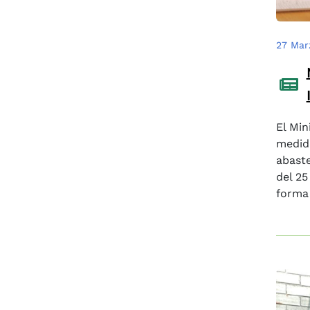
27 Mar
El Min
medida
abaste
del 25
forma 