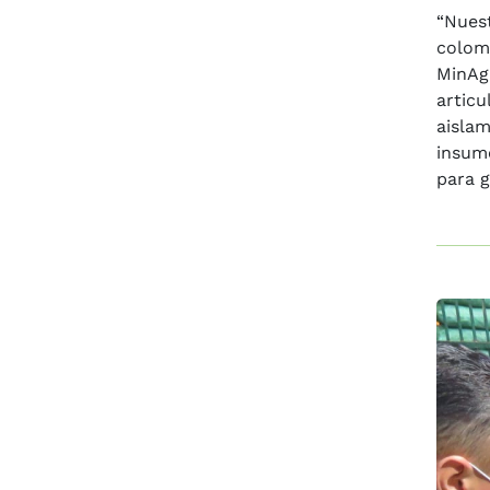
“Nuest
colom
MinAgr
articu
aislam
insumo
para g