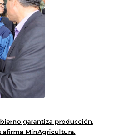
obierno garantiza producción,
 afirma MinAgricultura.