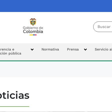
Buscador 
Tierras
Logo Colombia Potencia de la Vida
cipal
rencia e
Normativa
Prensa
Servicio 
ción pública
n
ticias