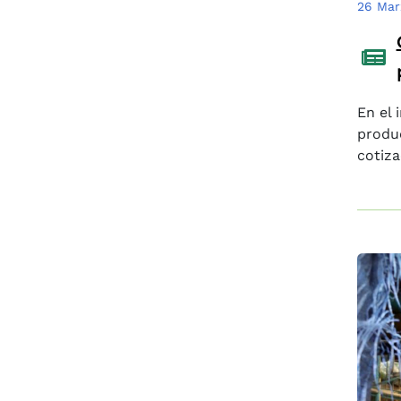
26 Mar
En el 
produc
cotiza