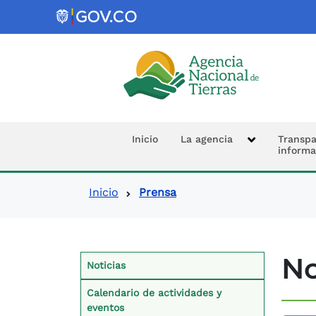
Logo de la Agencia Nacional de 
Navegación prin
Inicio
La agencia
Transpa
informa
Ruta de navegació
Inicio
Prensa
Contexto Prensa
No
Noticias
Calendario de actividades y
eventos