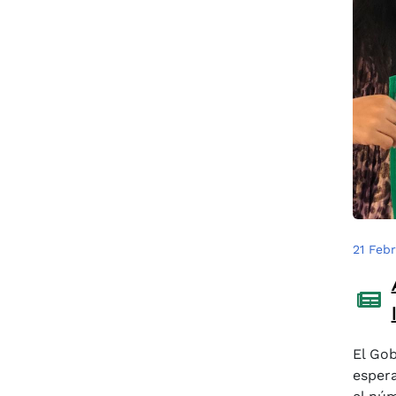
21 Feb
El Gob
espera