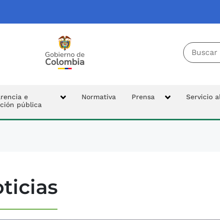
Buscador 
Tierras
Logo Colombia Potencia de la Vida
cipal
rencia e
Normativa
Prensa
Servicio 
ción pública
n
ticias