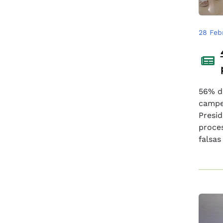
28 Feb
56% de
campes
Presid
proces
falsas