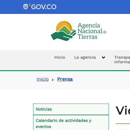
Logo de la Agencia Nacional de 
Navegación prin
Inicio
La agencia
Transpa
informa
Ruta de navegació
Inicio
Prensa
Contexto Prensa
Vi
Noticias
Calendario de actividades y
eventos