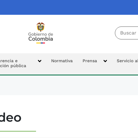
Buscador 
Tierras
Logo Colombia Potencia de la Vida
cipal
rencia e
Normativa
Prensa
Servicio 
ción pública
n
deo