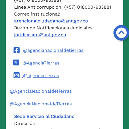
(+57) 018000-933881
Línea Anticorrupción: (+57) 018000-933881
Correo institucional:
atencionalciudadano@ant.gov.co
Buzón de Notificaciones Judiciales:
juridica.ant@ant.gov.co
@agencianacionaldetierras
@AgenciaTierras
@agenciatierras
@AgenciaNacionaldeTierras
@AgenciaNacionaldeTierras
Sede Servicio al Ciudadano
Dirección: