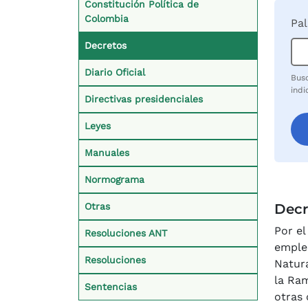
Constitución Política de
Colombia
Pal
Decretos
Diario Oficial
Busq
indi
Directivas presidenciales
Leyes
Manuales
Normograma
Otras
Decr
Por el
Resoluciones ANT
empleo
Resoluciones
Natura
la Ram
Sentencias
otras 