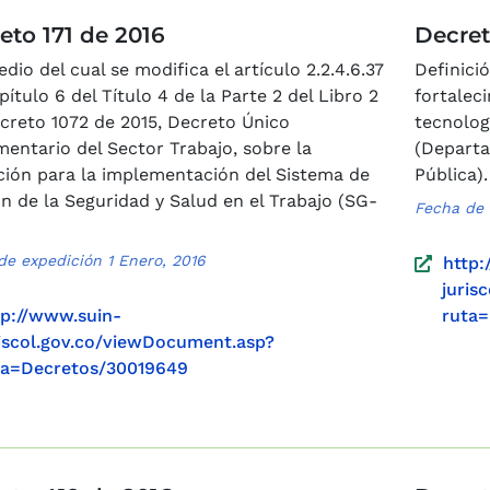
eto 171 de 2016
Decret
dio del cual se modifica el artículo 2.2.4.6.37
Definici
pítulo 6 del Título 4 de la Parte 2 del Libro 2
fortalec
creto 1072 de 2015, Decreto Único
tecnolog
entario del Sector Trabajo, sobre la
(Departa
ción para la implementación del Sistema de
Pública).
n de la Seguridad y Salud en el Trabajo (SG-
Fecha de 
de expedición 1 Enero, 2016
http:
juris
tp://www.suin-
ruta
riscol.gov.co/viewDocument.asp?
ta=Decretos/30019649