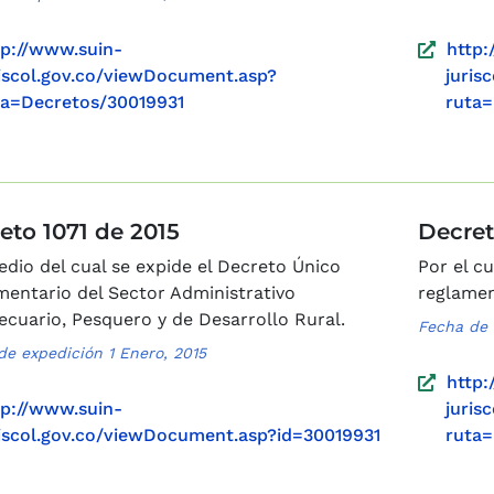
tp://www.suin-
http:
riscol.gov.co/viewDocument.asp?
juris
ta=Decretos/30019931
ruta=
eto 1071 de 2015
Decret
dio del cual se expide el Decreto Único
Por el cu
entario del Sector Administrativo
reglamen
cuario, Pesquero y de Desarrollo Rural.
Fecha de 
de expedición 1 Enero, 2015
http:
tp://www.suin-
juris
riscol.gov.co/viewDocument.asp?id=30019931
ruta=