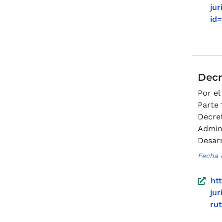
ju
id
Decr
Por el
Parte 
Decre
Admini
Desarr
Fecha 
ht
ju
ru