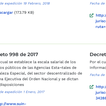
de expedición 19 Febrero, 2018
Fecha de 
scargar
(173.79 KB)
http:
juris
ruta=
eto 998 de 2017
Decret
 cual se establece la escala salarial de los
Por el c
s públicos de las Agencias Esta¬tales de
Informac
leza Especial, del sector descentralizado de
Fecha de 
a Ejecutiva del Orden Nacional y se dictan
disposiciones
http:
de expedición 1 Enero, 2017
juris
3428
tp://www.suin-