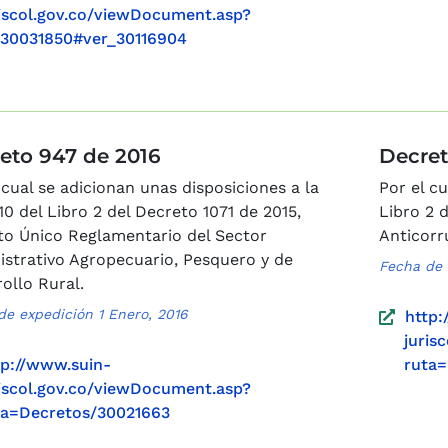
riscol.gov.co/viewDocument.asp?
=30031850#ver_30116904
eto 947 de 2016
Decret
 cual se adicionan unas disposiciones a la
Por el cu
10 del Libro 2 del Decreto 1071 de 2015,
Libro 2 d
to Único Reglamentario del Sector
Anticorr
strativo Agropecuario, Pesquero y de
Fecha de 
ollo Rural.
de expedición 1 Enero, 2016
http:
juris
tp://www.suin-
ruta=
riscol.gov.co/viewDocument.asp?
ta=Decretos/30021663