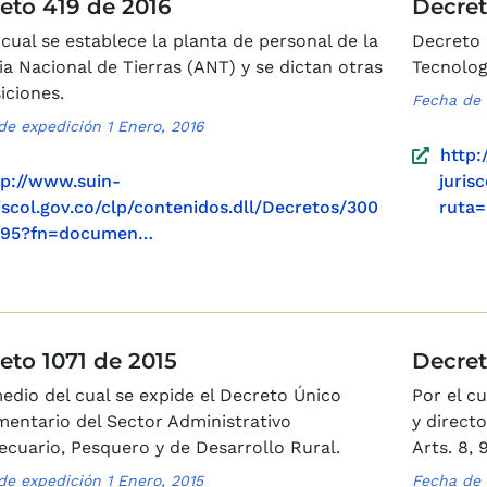
eto 419 de 2016
Decret
 cual se establece la planta de personal de la
Decreto 
a Nacional de Tierras (ANT) y se dictan otras
Tecnolog
iciones.
Fecha de 
de expedición 1 Enero, 2016
http:
tp://www.suin-
juris
iscol.gov.co/clp/contenidos.dll/Decretos/300
ruta=
595?fn=documen…
eto 1071 de 2015
Decret
dio del cual se expide el Decreto Único
Por el c
entario del Sector Administrativo
y direct
cuario, Pesquero y de Desarrollo Rural.
Arts. 8, 9
de expedición 1 Enero, 2015
Fecha de 