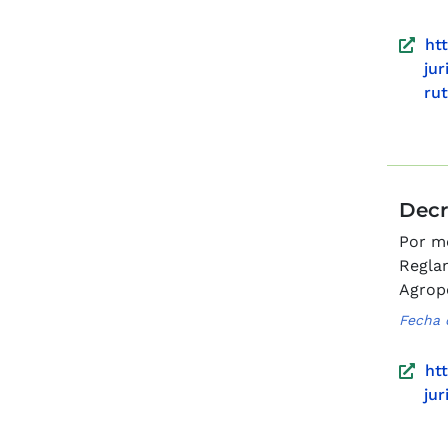
ht
ju
ru
Decr
Por me
Reglam
Agrope
Fecha 
ht
ju