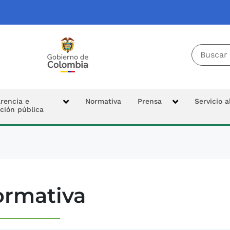
Buscador 
Tierras
Logo Colombia Potencia de la Vida
cipal
rencia e
Normativa
Prensa
Servicio 
ción pública
n
rmativa