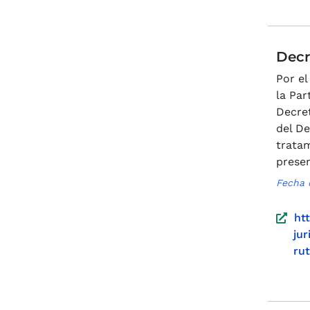
Decr
Por el
la Par
Decret
del De
tratam
prese
Fecha 
ht
ju
ru