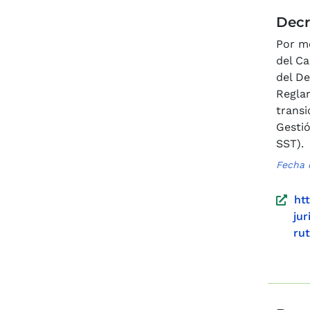
Decr
Por me
del Ca
del De
Reglam
transi
Gestió
SST).
Fecha 
ht
ju
ru