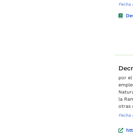
Fecha 
De
Decr
por el
empleo
Natura
la Ram
otras 
Fecha 
ht