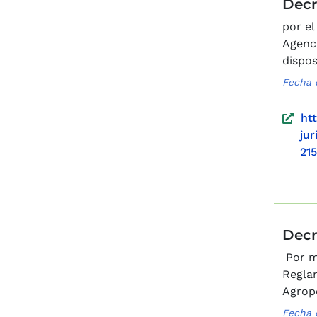
Decr
por el
Agenci
dispos
Fecha 
ht
jur
21
Decr
Por me
Reglam
Agrope
Fecha 